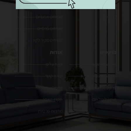
מערכות ישיבה מעור
שטיחים מודרנים
כורסאות
שטיחים אפגניים
שטיחים פרסיים
שטיחים מקיר לקיר
פרקטים
אודות
פרקט עץ טבעי
קצת עלינו
פרקט למינציה
יצירת קשר
פרקט נגד מים SPC
נגישות
pvc | לינולאום
תקנון האתר
מדניות פרטיות