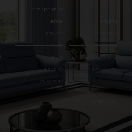
שטיחים מקיר לקיר
פרקטים
אודות
פרקט עץ טבעי
קצת עלינו
פרקט למינציה
יצירת קשר
פרקט נגד מים SPC
נגישות
pvc | לינולאום
תקנון האתר
מדניות פרטיות
עקבו אחרינו