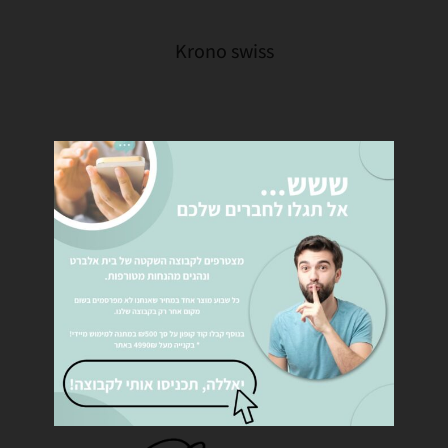
Krono swiss
Quick Step