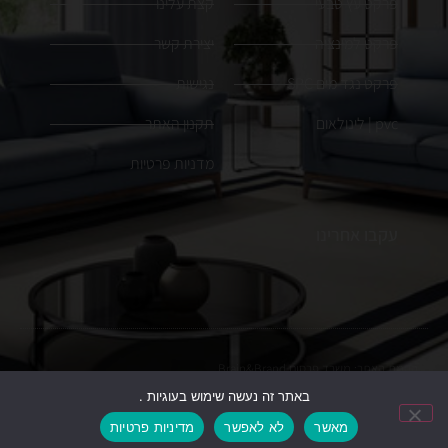
פרקט עץ טבעי
קצת עלינו
פרקט למינציה
יצירת קשר
פרקט נגד מים SPC
נגישות
pvc | לינולאום
תקנון האתר
מדניות פרטיות
עקבו אחרינו
הקמת האתר:
משרד פרסום
Brain&Brand
באתר זה נעשה שימוש בעוגיות .
כל הזכויות שמורות. ט.ל.ח, התמונות להמחשה בלבד
מאשר
לא לאפשר
מדיניות פרטיות