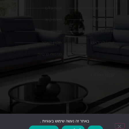
פרקט עץ טבעי
קצת עלינו
פרקט למינציה
יצירת קשר
פרקט נגד מים SPC
נגישות
pvc | לינולאום
תקנון האתר
מדניות פרטיות
עקבו אחרינו
הקמת האתר:
משרד פרסום
Brain&Brand
באתר זה נעשה שימוש בעוגיות .
כל הזכויות שמורות. ט.ל.ח, התמונות להמחשה בלבד