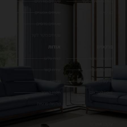
מערכות ישיבה מעור
שטיחים מודרנים
כורסאות
שטיחים אפגניים
שטיחים פרסיים
שטיחים מקיר לקיר
פרקטים
אודות
פרקט עץ טבעי
קצת עלינו
פרקט למינציה
יצירת קשר
פרקט נגד מים SPC
נגישות
pvc | לינולאום
תקנון האתר
מדניות פרטיות
עקבו אחרינו