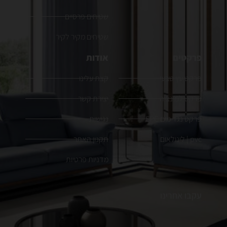
שטיחים פרסיים
שטיחים מקיר לקיר
פרקטים
אודות
פרקט עץ טבעי
קצת עלינו
פרקט למינציה
יצירת קשר
פרקט נגד מים SPC
נגישות
pvc | לינולאום
תקנון האתר
מדניות פרטיות
עקבו אחרינו