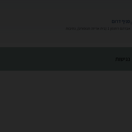
סניף דרום
אברהם רוזנמן 1 (בית אריזה תנופורט), נתיבות
נגישות