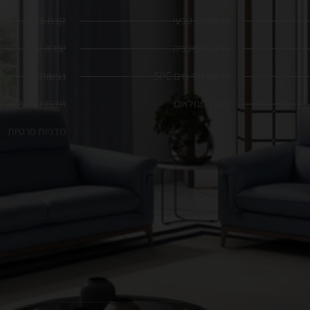
פרקט עץ טבעי
קצת עלינו
פרקט למינציה
יצירת קשר
פרקט נגד מים SPC
נגישות
pvc | לינולאום
תקנון האתר
מדניות פרטיות