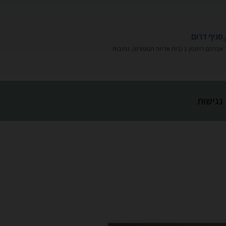
סניף דרום
אברהם רוזנמן 1 (בית אריזה תנופורט), נתיבות
נגישות