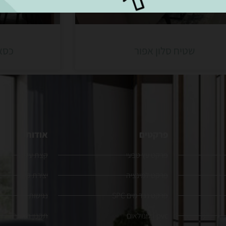
שטיח סלון אפור
כסא
פרקטים
אודות
פרקט עץ טבעי
קצת עלינו
פרקט למינציה
יצירת קשר
פרקט נגד מים SPC
נגישות
pvc | לינולאום
תקנון האתר