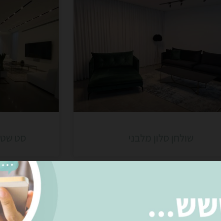
שולחן סלון מלבני
סט שטיח