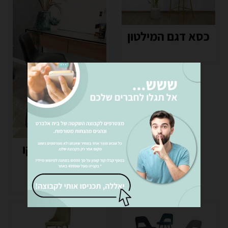
כסא דגם המילטון
כסא בר בלאנקו
₪
699