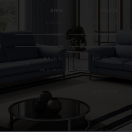
פרקטים
אודות
פרקט עץ טבעי
קצת עלינו
פרקט למינציה
יצירת קשר
פרקט נגד מים SPC
נגישות
pvc | לינולאום
תקנון האתר
מדניות פרטיות
עקבו אחרינו
הקמת האתר:
משרד פרסום
Brain&Brand