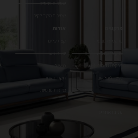
שטיחים פרסיים
שטיחים מקיר לקיר
פרקטים
אודות
פרקט עץ טבעי
קצת עלינו
פרקט למינציה
יצירת קשר
פרקט נגד מים SPC
נגישות
pvc | לינולאום
תקנון האתר
מדניות פרטיות
עקבו אחרינו