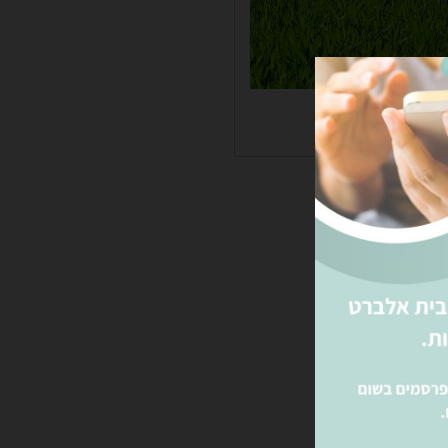
נטטי דגם גליל