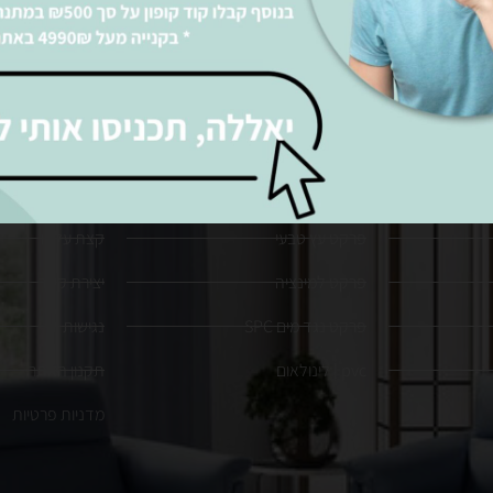
פרקטים
אודות
פרקט עץ טבעי
קצת עלינו
פרקט למינציה
יצירת קשר
פרקט נגד מים SPC
נגישות
pvc | לינולאום
תקנון האתר
מדניות פרטיות