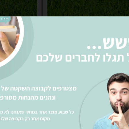
דשא סינטטי דגם גולן
דשא סי