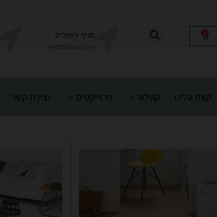
0
סניף ירושלים
פייר קינג 29 תלפיות
קצת עלינו
קטלוג
פרוייקטים
יצירת קשר