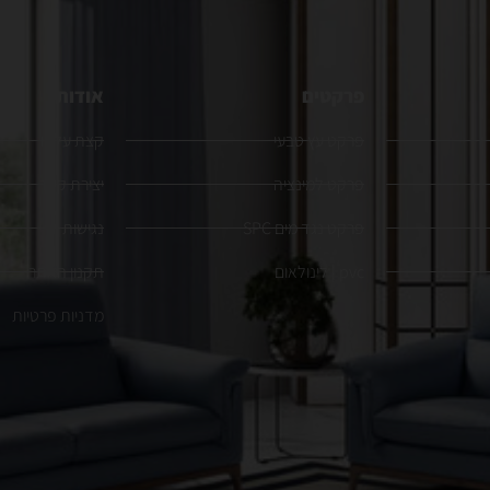
פרקטים
אודות
פרקט עץ טבעי
קצת עלינו
פרקט למינציה
יצירת קשר
פרקט נגד מים SPC
נגישות
pvc | לינולאום
תקנון האתר
מדניות פרטיות