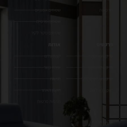
כורסאות
שטיחים אפגניים
שטיחים פרסיים
שטיחים מקיר לקיר
פרקטים
אודות
פרקט עץ טבעי
קצת עלינו
פרקט למינציה
יצירת קשר
פרקט נגד מים SPC
נגישות
pvc | לינולאום
תקנון האתר
מדניות פרטיות
עקבו אחרינו