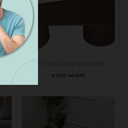
שולחן פינטרס אגוז (צפי 10/3)
סט שו
₪
1,690
₪
2,638