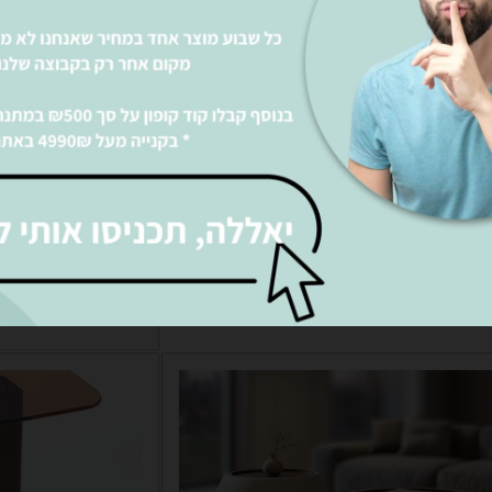
לחנות סהרה קוטר 80+45 סמ'
(תח
₪
1,890
₪
3,059
498