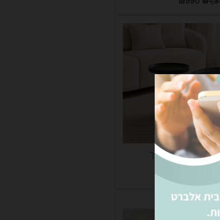
₪
990
₪
1,3
ות מוניקה שחור
₪
1,290
₪
1,