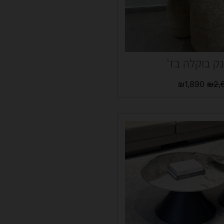
נק בוקלה בז'
₪
1,890
₪
2,