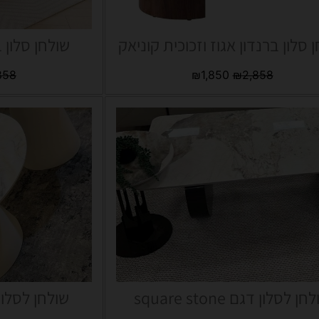
 סלון ברנדון אגוז וזכוכית קוניאק
שולחן סלון ב
858
₪
1,850
₪
2,858
ן לסלון דגם square stone
שולחן לסלון דגם ne