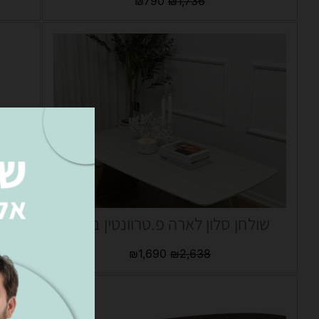
₪
790
₪
1,736
שולחן סלון לארה פ.טרוונטין בהיר
סט
₪
1,690
₪
2,638