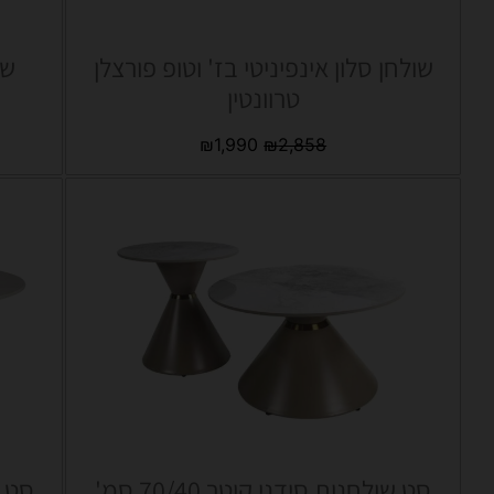
שולחן סלון אינפיניטי בז' וטופ פורצלן
שו
טרוונטין
₪
1,990
₪
2,858
סט שולחנות סידני קוטר 70/40 סמ'