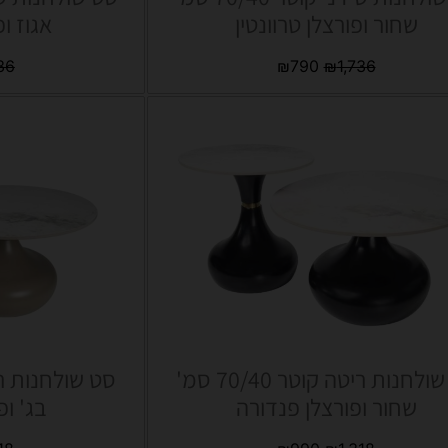
שחור ופורצלן טרוונטין
אגוז ופ
36
₪
790
₪
1,736
סט שולחנות ריטה קוטר 70/40 סמ'
שחור ופורצלן פנדורה
בג' ופ