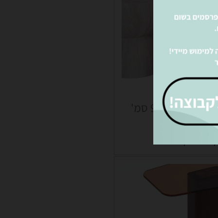
סט שולחנות ברי קוטר 90/50 סמ'
ילת מרץ)
₪
3,290
₪
5,