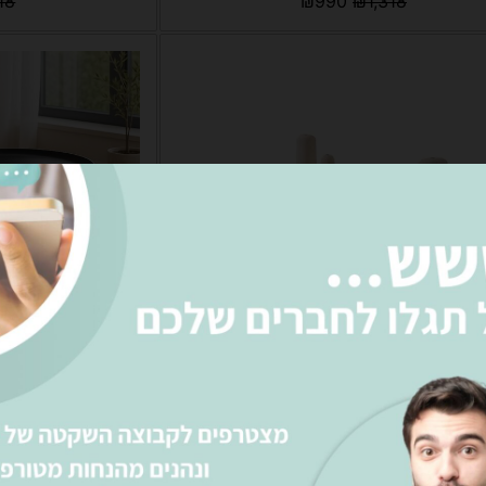
18
₪
990
₪
1,318
 שולחנות ברונו 90+40 סמ'
סט שולחנ
758
₪
2,890
₪
5,280