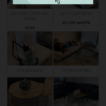
כורסא דגם גילי כהן
נשכן לסלון / מיטה דגם
ויקטוריה
₪
2,490
₪
3,679
₪
349
השולחנות של ליהי
כורסא דגם מלני