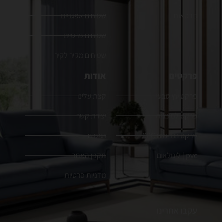
כורסאות
שטיחים אפגניים
שטיחים פרסיים
שטיחים מקיר לקיר
פרקטים
אודות
פרקט עץ טבעי
קצת עלינו
פרקט למינציה
יצירת קשר
פרקט נגד מים SPC
נגישות
pvc | לינולאום
תקנון האתר
מדניות פרטיות
עקבו אחרינו