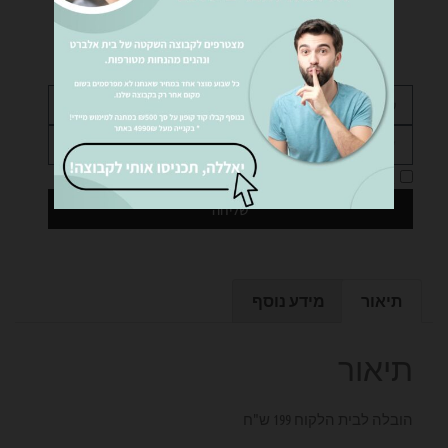
נציגינו ישמחו לעזור לכם… שלחו לנו הודעה!
אני מאשר את
מדיניות הפרטיות
של האתר
שליחה
תיאור
מידע נוסף
תיאור
הובלה לבית הלקוח 199 ש"ח