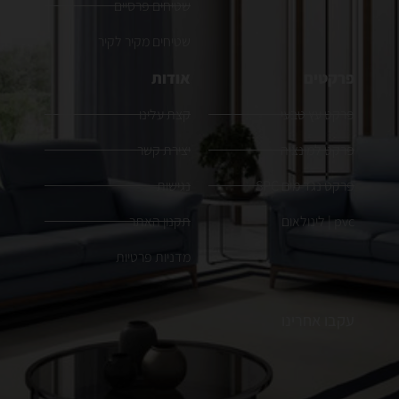
שטיחים פרסיים
שטיחים מקיר לקיר
פרקטים
אודות
פרקט עץ טבעי
קצת עלינו
פרקט למינציה
יצירת קשר
פרקט נגד מים SPC
נגישות
pvc | לינולאום
תקנון האתר
מדניות פרטיות
עקבו אחרינו