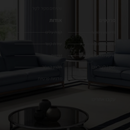
שטיחים מקיר לקיר
פרקטים
אודות
פרקט עץ טבעי
קצת עלינו
פרקט למינציה
יצירת קשר
פרקט נגד מים SPC
נגישות
pvc | לינולאום
תקנון האתר
מדניות פרטיות
עקבו אחרינו