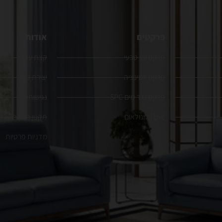
פרקטים
אודות
פרקט עץ טבעי
קצת עלינו
פרקט למינציה
יצירת קשר
פרקט נגד מים SPC
נגישות
pvc | לינולאום
תקנון האתר
מדניות פרטיות