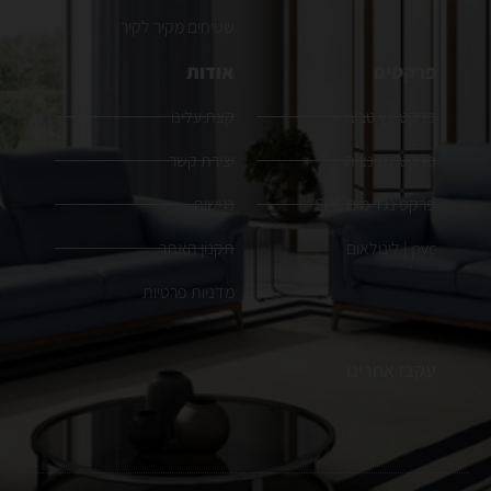
שטיחים מקיר לקיר
פרקטים
אודות
פרקט עץ טבעי
קצת עלינו
פרקט למינציה
יצירת קשר
פרקט נגד מים SPC
נגישות
pvc | לינולאום
תקנון האתר
מדניות פרטיות
עקבו אחרינו