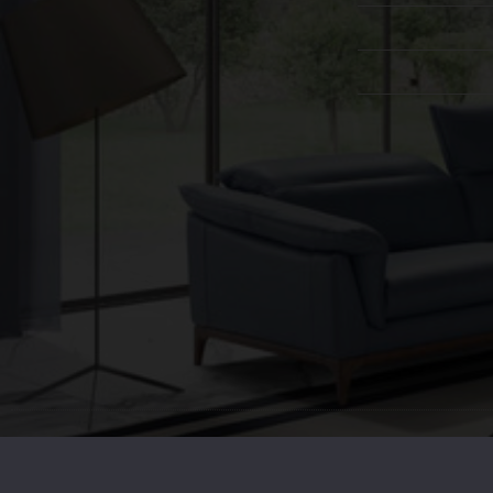
ל הזכויות שמורות. ט.ל.ח, התמונות להמחשה בלבד