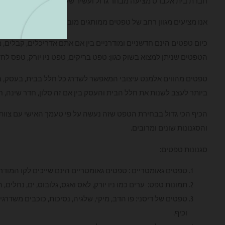
חברת בית אלברט מציעה מבחר גדול ועשיר של טפטים איכותיים מכל 
אנו מציעים מגוון רחב של טפטים ממותגים מובילים בעולם .
כיום טפטים הינם חדשניים ומודרניים בין אם אתם אדריכלים, קבלים, מ
הטפטים שניתן למצוא בשוק כגון: טפט בריקים, טפט ניו יורק, טפס לח
טפטים מהווים אלמנט עיצובי המאפשר לשדרג כל חלל בבית, בעסק, במ
ביותר לעצב לשנות את חלל הבית והעסק בין אם זה סלון, חדר שינה, ח
הכיף הכי גדול בבחירת הטפט שזה נעשה על פי טעמך האישי עם צוות
והסגנונות שונים ומרובים.
סגנונות טפטים:
טפטים גאומטריים : טפטים גאומטריים הינם שייכים לקו המודרנ
תמונות טפט: ערים כמו ניו יורק, לאס ואגס, גלובוס, ים, נחלים
טפטים של דיסני: פו הדב, מיקי, שלגיה, נסיכות, כוכבים משדר
וכיף.