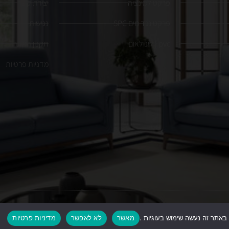
פרקט למינציה
יצירת קשר
פרקט נגד מים SPC
נגישות
pvc | לינולאום
תקנון האתר
מדניות פרטיות
כ
באתר זה נעשה שימוש בעוגיות .
מאשר
לא לאפשר
מדיניות פרטיות