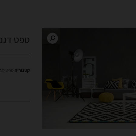
טפט דגם 
קטגוריה
טפטים
ת