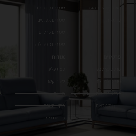
מערכות ישיבה מעור
שטיחים מודרנים
כורסאות
שטיחים אפגניים
שטיחים פרסיים
שטיחים מקיר לקיר
פרקטים
אודות
פרקט עץ טבעי
קצת עלינו
פרקט למינציה
יצירת קשר
פרקט נגד מים SPC
נגישות
pvc | לינולאום
תקנון האתר
מדניות פרטיות