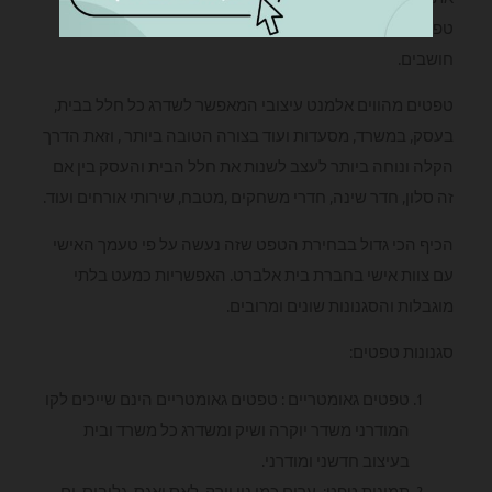
טפט ניו יורק, טפס לחדרי ילדים או כל דבר אחר אשר הינכם
חושבים.
טפטים מהווים אלמנט עיצובי המאפשר לשדרג כל חלל בבית,
בעסק, במשרד, מסעדות ועוד בצורה הטובה ביותר , וזאת הדרך
הקלה ונוחה ביותר לעצב לשנות את חלל הבית והעסק בין אם
זה סלון, חדר שינה, חדרי משחקים ,מטבח, שירותי אורחים ועוד.
הכיף הכי גדול בבחירת הטפט שזה נעשה על פי טעמך האישי
עם צוות אישי בחברת בית אלברט. האפשריות כמעט בלתי
מוגבלות והסגנונות שונים ומרובים.
סגנונות טפטים:
טפטים גאומטריים : טפטים גאומטריים הינם שייכים לקו
המודרני משדר יוקרה ושיק ומשדרג כל משרד ובית
בעיצוב חדשני ומודרני.
תמונות טפט: ערים כמו ניו יורק, לאס ואגס, גלובוס, ים,