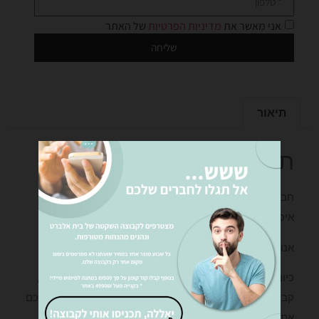
אני מאשר את
מדיניות הפרטיות
של האתר
שליחה
תיאור
תיאור
חברת בית אלברט מציעה מבחר גדול ועשיר של טפטים
איכותיים מכל הסוגים.
אנו מציעים מגוון רחב של טפטים ממותגים מובילים בעולם .
כיום טפטים הינם חדשניים ומודרניים בין אם אתם אדריכלים,
קבלים, מעצבי פנים, לקוחות עסקיים או פרטים אנו מציעים לכם
את כל סוגי הטפטים שניתן למצוא בשוק כגון: טפט בריקים,