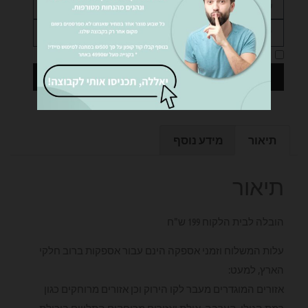
אני מאשר את
מדיניות הפרטיות
של האתר
שליחה
תיאור
מידע נוסף
תיאור
הובלה לבית הלקוח 199 ש"ח
עלות המשלוח וזמני אספקה הינם עבור אספקות ברוב חלקי
הארץ, למעט:
אזורים המוגדרים מעבר לקו הירוק וכן אזורים מרוחקים כגון
רמת הגולן, הערבה, אילת ואזורים מרוחקים התלויים ביכולת