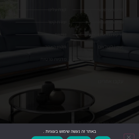
פרקט עץ טבעי
קצת עלינו
פרקט למינציה
יצירת קשר
פרקט נגד מים SPC
נגישות
pvc | לינולאום
תקנון האתר
מדניות פרטיות
עקבו אחרינו
הקמת האתר:
משרד פרסום
Brain&Brand
באתר זה נעשה שימוש בעוגיות .
כל הזכויות שמורות. ט.ל.ח, התמונות להמחשה בלבד