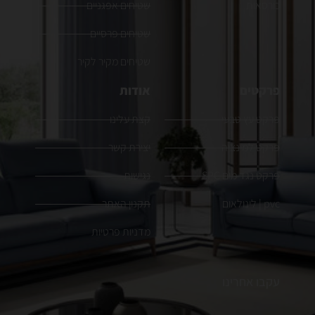
כורסאות
שטיחים אפגניים
שטיחים פרסיים
שטיחים מקיר לקיר
פרקטים
אודות
פרקט עץ טבעי
קצת עלינו
פרקט למינציה
יצירת קשר
פרקט נגד מים SPC
נגישות
pvc | לינולאום
תקנון האתר
מדניות פרטיות
עקבו אחרינו