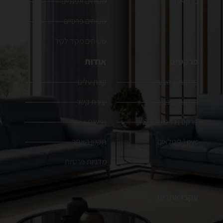
כורסאות
שטיחים אפגניים
שטיחים פרסיים
שטיחים מקיר לקיר
פרקטים
אודות
פרקט עץ טבעי
קצת עלינו
פרקט למינציה
יצירת קשר
פרקט נגד מים SPC
נגישות
pvc | לינולאום
תקנון האתר
מדניות פרטיות
עקבו אחרינו