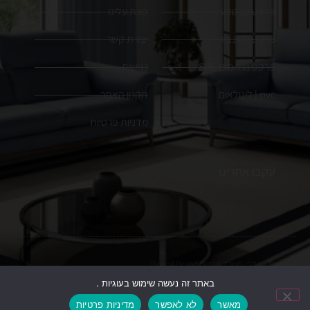
פרקט עץ טבעי
קצת עלינו
פרקט למינציה
יצירת קשר
פרקט נגד מים SPC
נגישות
pvc | לינולאום
תקנון האתר
מדניות פרטיות
עקבו אחרינו
הקמת האתר:
משרד פרסום
Brain&Brand
באתר זה נעשה שימוש בעוגיות .
כל הזכויות שמורות. ט.ל.ח, התמונות להמחשה בלבד
מאשר
לא לאפשר
מדיניות פרטיות