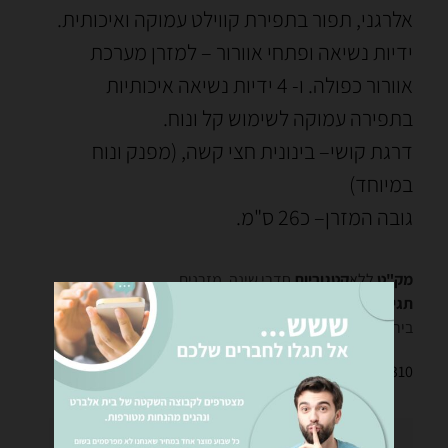
אלרגני, תפור בתפירת קווילט עמוקה ואיכותית.
ידיות נשיאה ופתחי אוורור – למזרן מערכת
אוורור כפולה. ו- 4 ידיות נשיאה איכותיות
בתפירה עמוקה לשימוש קל ונוח.
דרגת קושי– בינונית חצי קשה, (מפנק ונוח
במיוחד)
גובה המזרן– כ26 ס"מ.
מק"ט
ללא
קטגוריות
חדרי שינה
,
מזרנים
תגיות
חנות מזרנים בירושלים
,
מזרני קינג דיוויד
,
מזרנים
בירושלים
₪
5,799
–
₪
4,310