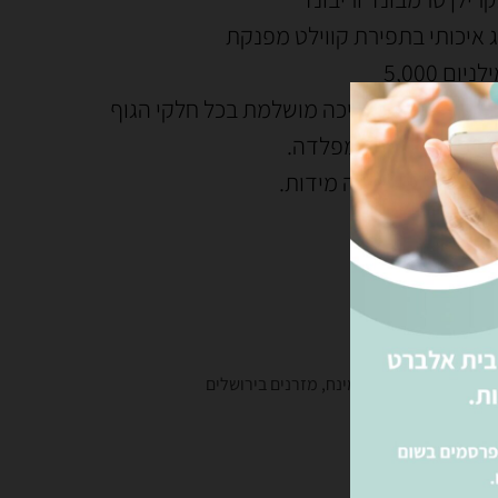
 איכותי בתפירת קווילט מפנקת
יום 5,000
יאותי פלוס לתמיכה מושלמת בכל חלקי הגוף
קצה
Flexedge
מפלדה.
שיג מזרן זה בכמה מידות.
 להמחשה בלבד
ינה
,
מזרנים
ים בירושלים
,
מזרני עמינח
,
מזרנים בירושלים