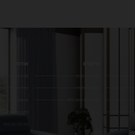
פרקטים
אודות
פרקט עץ טבעי
קצת עלינו
פרקט למינציה
יצירת קשר
פרקט נגד מים SPC
נגישות
pvc | לינולאום
תקנון האתר
מדניות פרטיות