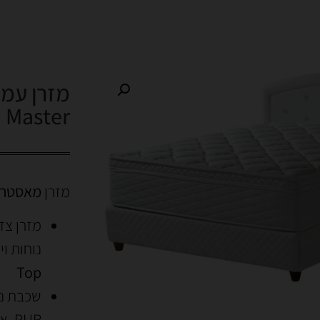
מזרן עמי
Master
מזרן
מאסטר aster
נוחות וי
Top
PUR, אקרילן טרמבונד וריבונד