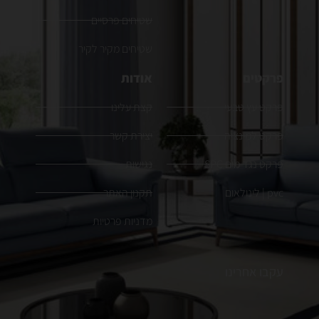
שטיחים פרסיים
שטיחים מקיר לקיר
פרקטים
אודות
פרקט עץ טבעי
קצת עלינו
פרקט למינציה
יצירת קשר
פרקט נגד מים SPC
נגישות
pvc | לינולאום
תקנון האתר
מדניות פרטיות
עקבו אחרינו