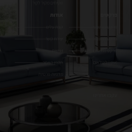
שטיחים מקיר לקיר
פרקטים
אודות
פרקט עץ טבעי
קצת עלינו
פרקט למינציה
יצירת קשר
פרקט נגד מים SPC
נגישות
pvc | לינולאום
תקנון האתר
מדניות פרטיות
עקבו אחרינו