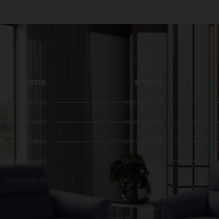
פרקטים
אודות
פרקט עץ טבעי
קצת עלינו
פרקט למינציה
יצירת קשר
פרקט נגד מים SPC
נגישות
pvc | לינולאום
תקנון האתר
מדניות פרטיות