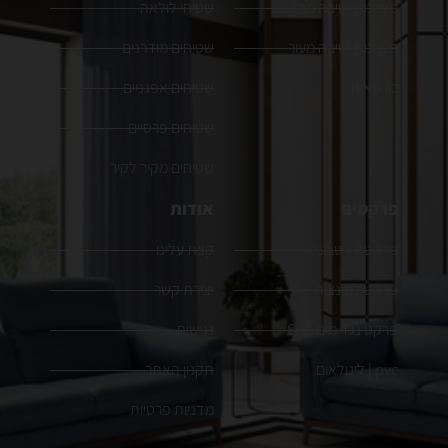
מערכות ישיבה מבד
שטיחי לולאה
מערכות ישיבה מעור
שטיחים מודרנים
כורסאות
שטיחים אפגניים
שטיחים פרסיים
שטיחים מקיר לקיר
פרקטים
אודות
פרקט עץ טבעי
קצת עלינו
פרקט למינציה
יצירת קשר
פרקט נגד מים SPC
נגישות
pvc | לינולאום
תקנון האתר
מדניות פרטיות