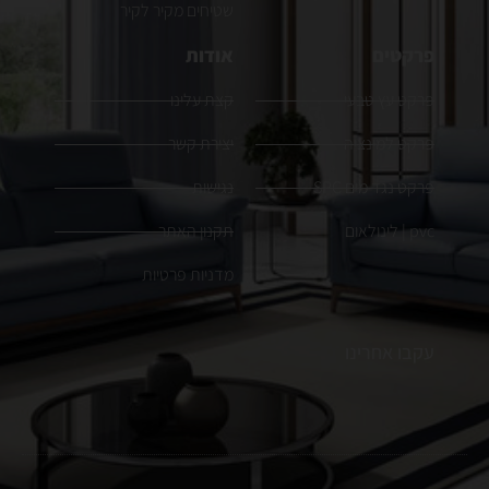
שטיחים מקיר לקיר
פרקטים
אודות
פרקט עץ טבעי
קצת עלינו
פרקט למינציה
יצירת קשר
פרקט נגד מים SPC
נגישות
pvc | לינולאום
תקנון האתר
מדניות פרטיות
עקבו אחרינו