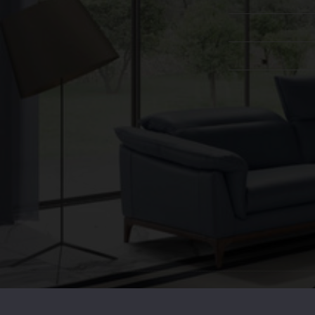
ל הזכויות שמורות. ט.ל.ח, התמונות להמחשה בלבד