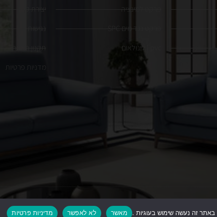
פרקט למינציה
יצירת קשר
פרקט נגד מים SPC
נגישות
pvc | לינולאום
תקנון האתר
מדניות פרטיות
כ
באתר זה נעשה שימוש בעוגיות .
מאשר
לא לאפשר
מדיניות פרטיות