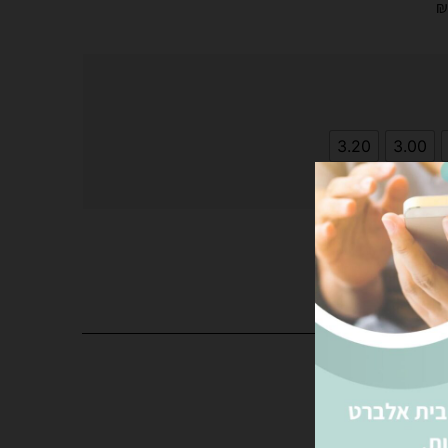
₪
3.20
3.00
פה לסל