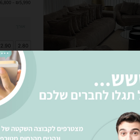
6,800
–
₪
5,990
אורך
2.90
2.80
הוס