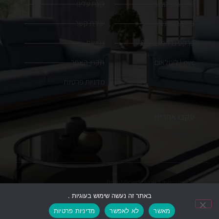
פרקט עץ טבעי
קצת עלינו
פרקט למינציה
יצירת קשר
פרקט נגד מים SPC
נגישות
pvc | לינולאום
תקנון האתר
מדניות פרטיות
עקבו אחרינו
הקמת האתר:
משרד פרסום
Brain&Brand
באתר זה נעשה שימוש בעוגיות .
כל הזכויות שמורות. ט.ל.ח, התמונות להמחשה בלבד
מאשר
לא לאפשר
מדיניות פרטיות