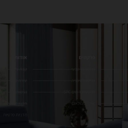
פרקטים
אודות
פרקט עץ טבעי
קצת עלינו
פרקט למינציה
יצירת קשר
פרקט נגד מים SPC
נגישות
pvc | לינולאום
תקנון האתר
מדניות פרטיות