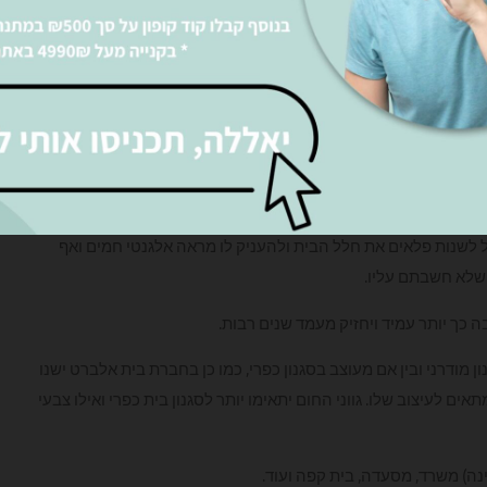
הסוגים. אנו מציעים מגוון רחב של פרקטים מהמותגים מובילים
יה, לאור העובדה שפרקט מעניק לבית מראה חמים ואלגנטי.
מהווה חלק בלתי נפרד מעיצוב חלל הבית והמשרד.
 הרחוק ולעיתים אף זולה מחיפויים אחרים חברת בית אלברט
כול לשנות פלאים את חלל הבית ולהעניק לו מראה אלגנטי חמים ואף
 שלא חשבתם עליו.
 כך יותר עמיד ויחזיק מעמד שנים רבות.
 מודרני ובין אם מעוצב בסגנון כפרי, כמו כן בחברת בית אלברט ישנו
ם לעיצוב שלו. גווני החום יתאימו יותר לסגנון בית כפרי ואילו צבעי
ינה) משרד, מסעדה, בית קפה ועוד.