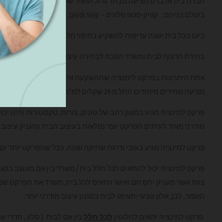
חברת בית אלברט מציעה מבחר גדול ועשיר של פרקטים איכותיים מכל 
בעולם בניהם : קוויק-סטפ פלורס – Quick Step, קרונו –krono , יורו הום
כיום בכל בית ישנה עדיפות להשקיע בחיפוי חללי הבית בפרקט למינצ
בחירת הרצוף לבית ומשרד הפכה לבחירה עיצובית חשובה מאוד אשר 
אחת היתרונות בפרקט לימנציה שההשקעה אינה גבוה ואף טובה לטווח
מציעה מחירים מיוחדים החל מ-29 שקלים למ"ר.
פרקט למינציה מגיע במגוון רחב של גוונים, צורות, טקסטורות והינו י
מודרני מאוד לעיתים הפרקט יוצר נפלאות בעיצוב הבית ומעניק עיצוב
פרקט למינציה מגיע בעובי ודרגת שחיקה שונה, ככל שהפרקט יותר עבה
פרקט למינציה יכול להתאים לכל חלל בית / משרד בין אם מעוצב בסגנון
צוות אשר מעניק יחס חם ואישי ויתאים לכל בית, משרד את הפרקט שמתאי
האפור, לבן, אלון טבעי יתאימו לבית בסגנון עיצוב מודרני יותר.
פרקט למינציה יתאים לחלוטין
לכל חלל
בין אם לבית ( סלון , חדרי ש