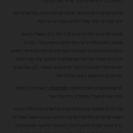
בעיצוב הבית ומעניק עיצוב שלא חשבתם עליו.
פרקט למינציה מגיע בעובי ודרגת שחיקה שונה, ככל שהפרקט
יותר עבה כך יותר עמיד ויחזיק מעמד שנים רבות.
פרקט למינציה יכול להתאים לכל חלל בית / משרד בין אם
מעוצב בסגנון מודרני ובין אם מעוצב בסגנון כפרי, כמו כן
בחברת בית אלברט ישנו צוות אשר מעניק יחס חם ואישי ויתאים
לכל בית, משרד את הפרקט שמתאים לעיצוב שלו. גווני החום
יתאימו יותר לסגנון בית כפרי ואילו צבעי האפור, לבן, אלון טבעי
יתאימו לבית בסגנון עיצוב מודרני יותר.
פרקט למינציה יתאים לחלוטין
לכל חלל
בין אם לבית ( סלון ,
חדרי שינה) משרד, מסעדה, בית קפה ועוד.
אדריכלים ומעצבי פנים מאוד אוהבים לשדרג את החלל בחיפוי
רצפה של פרקט למינציה מדובר בפרקט סינטטי אשר שומר על
ברק לאורך זמן רב ללא כל צורך בטיפולי תחזוקה שונים מלבד