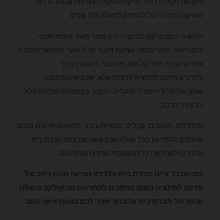
ניקו עם מטלית לחה. פרקט למינציה באיכות גבוהה ודרגת
שחיקה גבוהה יכול להחזיק למעלה מ15 שנים.
יודגש כי כיום פרקט למינציה הינו מוצר מאוד איכותי אנטי
בקטריאלי, אנטי סטטי, ושיטת חיבור קליל אשר מאפשר הרכבה
ופירוק הרבה יותר קל וטוב מהעבר. כיום אין צורך
להדביק פרקט למינציה לרצפה אלא ישנה שיטת חיבור
שנקראת קליל היקפי / יוניקליל – חיבור בין פלטה לפלטה ללא
כל צורך בדבק.
אדרכלים, מעצבים, קבלים, מוסדות ציבור ולקוחות פרטים הנכם
מוזמנים להתייעץ בכל שאלה או בקשה עם צוות חברת בית
אלברט ולקבל את כל התשובות שתרצו 02-6724161
כמו שכבר ציינו חברת בית אלברט מציעה מגוון רחב של
פרקט למינציה הנכם מוזמנים להתרשם מהקולקציה שלנו
וצוות של חברת בית אלברט יעזור לכם באופן אישי וחם.