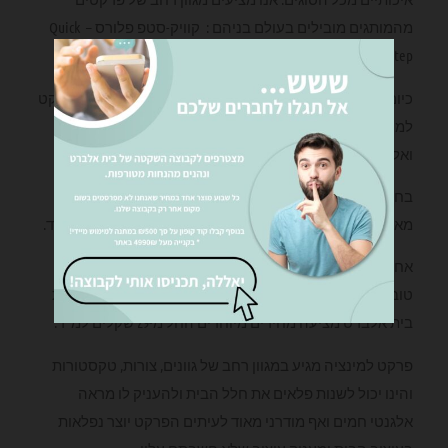
מהמותגים מובילים בעולם בניהם : קוויק-סטפ פלורס – Quick
Step, קרונו –krono , יורו הום
כיום בכל בית ישנה עדיפות להשקיע בחיפוי חללי הבית בפרקט
למינציה, לאור העובדה שפרקט מעניק לבית מראה חמים
ואלגנטי.
בחירת הרצוף לבית ומשרד הפכה לבחירה עיצובית חשובה
מאוד אשר מהווה חלק בלתי נפרד מעיצוב חלל הבית והמשרד.
אחת היתרונות בפרקט לימנציה שההשקעה אינה גבוה ואף
טובה לטווח הרחוק ולעיתים אף זולה מחיפויים אחרים חברת
בית אלברט מציעה מחירים מיוחדים החל מ-29 שקלים למ"ר.
פרקט למינציה מגיע במגוון רחב של גוונים, צורות, טקסטורות
והינו יכול לשנות פלאים את חלל הבית ולהעניק לו מראה
אלגנטי חמים ואף מודרני מאוד לעיתים הפרקט יוצר נפלאות