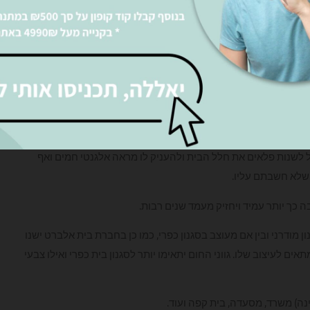
הסוגים. אנו מציעים מגוון רחב של פרקטים מהמותגים מובילים
יה, לאור העובדה שפרקט מעניק לבית מראה חמים ואלגנטי.
מהווה חלק בלתי נפרד מעיצוב חלל הבית והמשרד.
 הרחוק ולעיתים אף זולה מחיפויים אחרים חברת בית אלברט
כול לשנות פלאים את חלל הבית ולהעניק לו מראה אלגנטי חמים ואף
 שלא חשבתם עליו.
 כך יותר עמיד ויחזיק מעמד שנים רבות.
 מודרני ובין אם מעוצב בסגנון כפרי, כמו כן בחברת בית אלברט ישנו
ם לעיצוב שלו. גווני החום יתאימו יותר לסגנון בית כפרי ואילו צבעי
ינה) משרד, מסעדה, בית קפה ועוד.