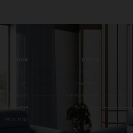
פרקטים
אודות
פרקט עץ טבעי
קצת עלינו
פרקט למינציה
יצירת קשר
פרקט נגד מים SPC
נגישות
pvc | לינולאום
תקנון האתר
מדניות פרטיות