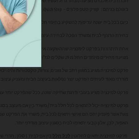
חברת בית אלברט מציעה מבחר גדול ועשיר של פרקטים איכותיים מכל 
בעולם בניהם : קוויק-סטפ פלורס – Quick Step, קרונו –krono , יורו הום
כיום בכל בית ישנה עדיפות להשקיע בחיפוי חללי הבית בפרקט למינצ
בחירת הרצוף לבית ומשרד הפכה לבחירה עיצובית חשובה מאוד אשר 
אחת היתרונות בפרקט לימנציה שההשקעה אינה גבוה ואף טובה לטווח
מציעה מחירים מיוחדים החל מ-29 שקלים למ"ר.
פרקט למינציה מגיע במגוון רחב של גוונים, צורות, טקסטורות והינו י
מודרני מאוד לעיתים הפרקט יוצר נפלאות בעיצוב הבית ומעניק עיצוב
פרקט למינציה מגיע בעובי ודרגת שחיקה שונה, ככל שהפרקט יותר עבה
פרקט למינציה יכול להתאים לכל חלל בית / משרד בין אם מעוצב בסגנון
צוות אשר מעניק יחס חם ואישי ויתאים לכל בית, משרד את הפרקט שמתאי
האפור, לבן, אלון טבעי יתאימו לבית בסגנון עיצוב מודרני יותר.
פרקט למינציה יתאים לחלוטין
לכל חלל
בין אם לבית ( סלון , חדרי ש