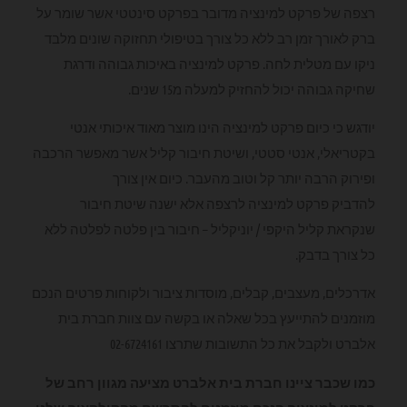
רצפה של פרקט למינציה מדובר בפרקט סינטטי אשר שומר על
ברק לאורך זמן רב ללא כל צורך בטיפולי תחזוקה שונים מלבד
ניקו עם מטלית לחה. פרקט למינציה באיכות גבוהה ודרגת
שחיקה גבוהה יכול להחזיק למעלה מ15 שנים.
יודגש כי כיום פרקט למינציה הינו מוצר מאוד איכותי אנטי
בקטריאלי, אנטי סטטי, ושיטת חיבור קליל אשר מאפשר הרכבה
ופירוק הרבה יותר קל וטוב מהעבר. כיום אין צורך
להדביק פרקט למינציה לרצפה אלא ישנה שיטת חיבור
שנקראת קליל היקפי / יוניקליל – חיבור בין פלטה לפלטה ללא
כל צורך בדבק.
אדרכלים, מעצבים, קבלים, מוסדות ציבור ולקוחות פרטים הנכם
מוזמנים להתייעץ בכל שאלה או בקשה עם צוות חברת בית
אלברט ולקבל את כל התשובות שתרצו 02-6724161
כמו שכבר ציינו חברת בית אלברט מציעה מגוון רחב של