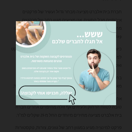
חברת בית אלברט מציעה מבחר גדול ועשיר של פרקטים
איכותיים מכל הסוגים. אנו מציעים מגוון רחב של פרקטים
מהמותגים מובילים בעולם בניהם : קוויק-סטפ פלורס – Quick
Step, קרונו –krono , יורו הום
כיום בכל בית ישנה עדיפות להשקיע בחיפוי חללי הבית בפרקט
למינציה, לאור העובדה שפרקט מעניק לבית מראה חמים
ואלגנטי.
בחירת הרצוף לבית ומשרד הפכה לבחירה עיצובית חשובה
מאוד אשר מהווה חלק בלתי נפרד מעיצוב חלל הבית והמשרד.
אחת היתרונות בפרקט לימנציה שההשקעה אינה גבוה ואף
טובה לטווח הרחוק ולעיתים אף זולה מחיפויים אחרים חברת
בית אלברט מציעה מחירים מיוחדים החל מ-29 שקלים למ"ר.
פרקט למינציה מגיע במגוון רחב של גוונים, צורות, טקסטורות