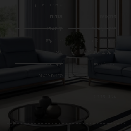
שטיחים מקיר לקיר
פרקטים
אודות
פרקט עץ טבעי
קצת עלינו
פרקט למינציה
יצירת קשר
פרקט נגד מים SPC
נגישות
pvc | לינולאום
תקנון האתר
מדניות פרטיות
עקבו אחרינו