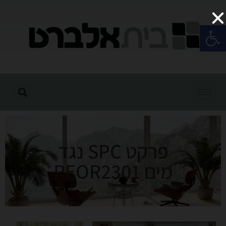
פתח סרגל נגישות
פרקט SPC נגד
מים REOR2301