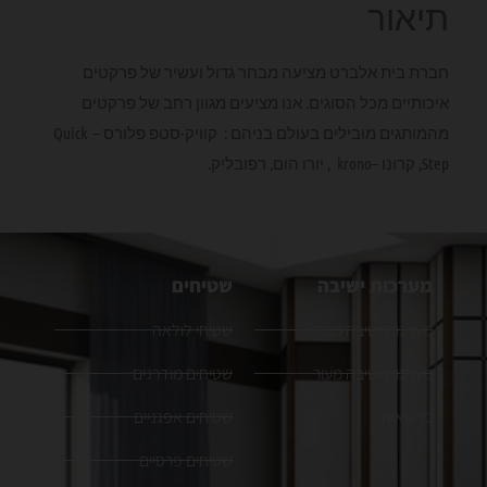
תיאור
חברת בית אלברט מציעה מבחר גדול ועשיר של פרקטים
איכותיים מכל הסוגים. אנו מציעים מגוון רחב של פרקטים
מהמותגים מובילים בעולם בניהם : קוויק-סטפ פלורס – Quick
Step, קרונו –krono , יורו הום, רפובליק.
מערכות ישיבה
שטיחים
מערכות ישיבה מבד
שטיחי לולאה
מערכות ישיבה מעור
שטיחים מודרנים
כורסאות
שטיחים אפגניים
שטיחים פרסיים