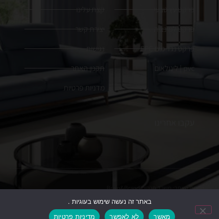
פרקט עץ טבעי
קצת עלינו
פרקט למינציה
יצירת קשר
פרקט נגד מים SPC
נגישות
pvc | לינולאום
תקנון האתר
מדניות פרטיות
עקבו אחרינו
הקמת האתר:
משרד פרסום
Brain&Brand
באתר זה נעשה שימוש בעוגיות .
כל הזכויות שמורות. ט.ל.ח, התמונות להמחשה בלבד
מאשר
לא לאפשר
מדיניות פרטיות