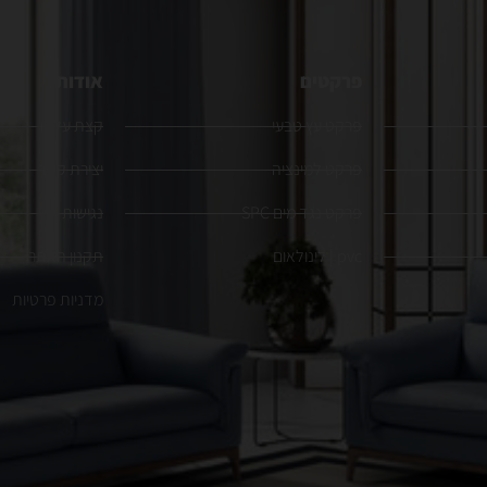
פרקטים
אודות
פרקט עץ טבעי
קצת עלינו
פרקט למינציה
יצירת קשר
פרקט נגד מים SPC
נגישות
pvc | לינולאום
תקנון האתר
מדניות פרטיות