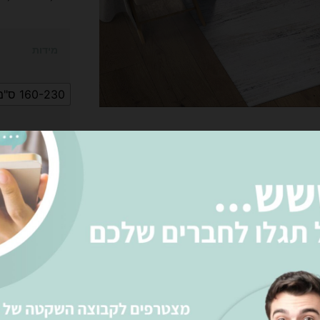
מידות
160-230 ס"מ
הוס