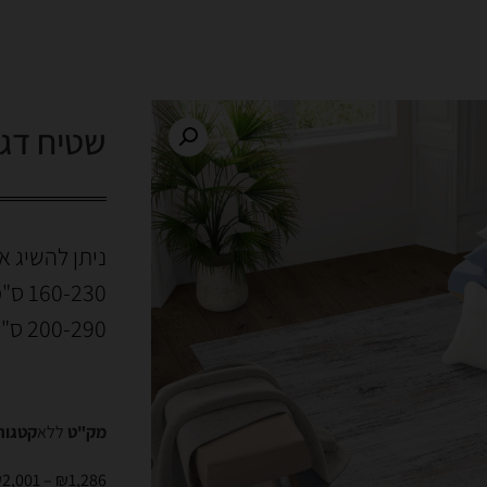
שטיח דגם
ניתן להשיג א
160-230 ס"מ
200-290 ס"מ
מק"ט
ללא
קטגור
₪
2,001
–
₪
1,286