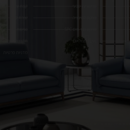
פרקט עץ טבעי
קצת עלינו
פרקט למינציה
יצירת קשר
פרקט נגד מים SPC
נגישות
pvc | לינולאום
תקנון האתר
מדניות פרטיות