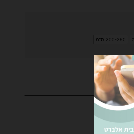
200-290 ס"מ
פה לסל