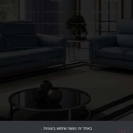
פרקט עץ טבעי
קצת עלינו
פרקט למינציה
יצירת קשר
פרקט נגד מים SPC
נגישות
pvc | לינולאום
תקנון האתר
מדניות פרטיות
עקבו אחרינו
הקמת האתר:
משרד פרסום
Brain&Brand
באתר זה נעשה שימוש בעוגיות .
כל הזכויות שמורות. ט.ל.ח, התמונות להמחשה בלבד