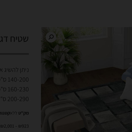
שטיח דגם 95
ניתן להשיג א
140-200 ס"מ
160-230 ס"מ
200-290 ס"מ
מק"ט
ללא
קטגור
₪
2,001
–
₪
923