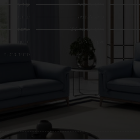
פרקט עץ טבעי
קצת עלינו
פרקט למינציה
יצירת קשר
פרקט נגד מים SPC
נגישות
pvc | לינולאום
תקנון האתר
מדניות פרטיות