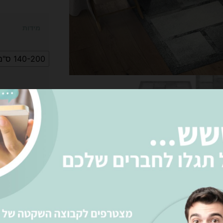
מידות
140-200 ס"מ
הוס
רו