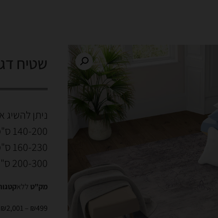
שטיח דגם 65a
ניתן להשיג א
140-200 ס"מ
160-230 ס"מ
200-300 ס"מ
מק"ט
ללא
קטגור
₪
2,001
–
₪
499