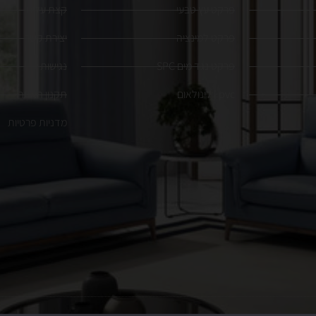
פרקט עץ טבעי
קצת עלינו
פרקט למינציה
יצירת קשר
פרקט נגד מים SPC
נגישות
pvc | לינולאום
תקנון האתר
מדניות פרטיות