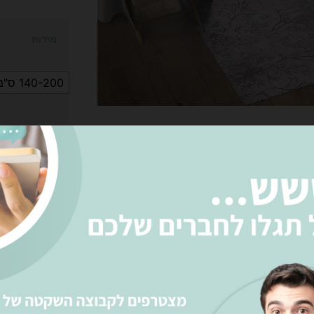
מידות
140-200 ס"מ
הוס
רו