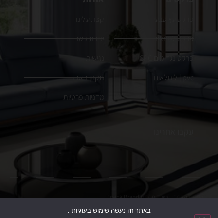
פרקט עץ טבעי
קצת עלינו
פרקט למינציה
יצירת קשר
פרקט נגד מים SPC
נגישות
pvc | לינולאום
תקנון האתר
מדניות פרטיות
עקבו אחרינו
הקמת האתר:
משרד פרסום
Brain&Brand
באתר זה נעשה שימוש בעוגיות .
כל הזכויות שמורות. ט.ל.ח, התמונות להמחשה בלבד