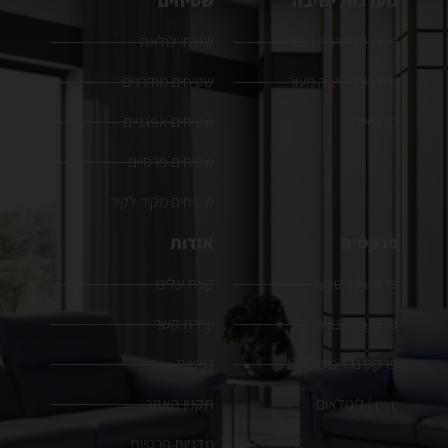
מערכות ישיבה
שטיחים
מערכות ישיבה מבד
שטיחי לולאה
מערכות ישיבה מעור
שטיחים מודרנים
כורסאות
שטיחים אפגניים
שטיחים פרסיים
שטיחים מקיר לקיר
פרקטים
אודות
פרקט עץ טבעי
קצת עלינו
פרקט למינציה
יצירת קשר
פרקט נגד מים SPC
נגישות
pvc | לינולאום
תקנון האתר
מדניות פרטיות