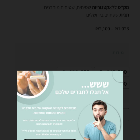
מק"ט
ללא
קטגוריות
שטיחים
,
שטיחים מודרנים
תגית
שטיחים בירושלים
₪
2,100
–
₪
1,023
מידות
140-200 ס"מ
160-230 ס"מ
200-290 ס"מ
הוספה לסל