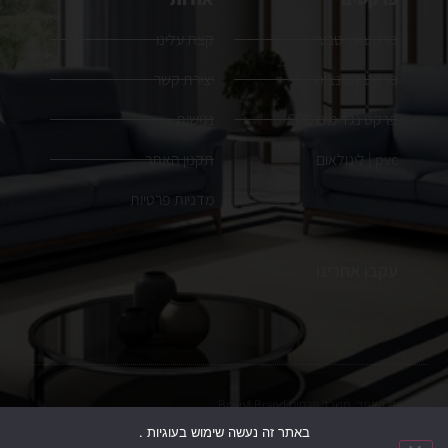
פרקט עץ טבעי
קצת עלינו
פרקט למינציה
יצירת קשר
פרקט נגד מים SPC
נגישות
pvc | לינולאום
תקנון האתר
מדניות פרטיות
עקבו אחרינו
הקמת האתר:
משרד פרסום
Brain&Brand
באתר זה נעשה שימוש בעוגיות .
כל הזכויות שמורות. ט.ל.ח, התמונות להמחשה בלבד