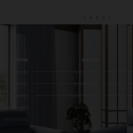
5
4
3
2
1
פרקטים
אודות
פרקט עץ טבעי
קצת עלינו
פרקט למינציה
יצירת קשר
פרקט נגד מים SPC
נגישות
pvc | לינולאום
תקנון האתר
מדניות פרטיות