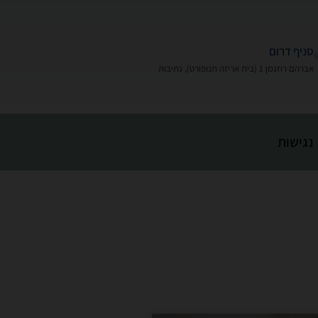
סניף דרום
אברהם רוזנמן 1 (בית אריזה תנופורט), נתיבות
נגישות