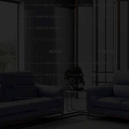
מערכות ישיבה מעור
שטיחים מודרנים
כורסאות
שטיחים אפגניים
שטיחים פרסיים
שטיחים מקיר לקיר
פרקטים
אודות
פרקט עץ טבעי
קצת עלינו
פרקט למינציה
יצירת קשר
פרקט נגד מים SPC
נגישות
pvc | לינולאום
תקנון האתר
מדניות פרטיות